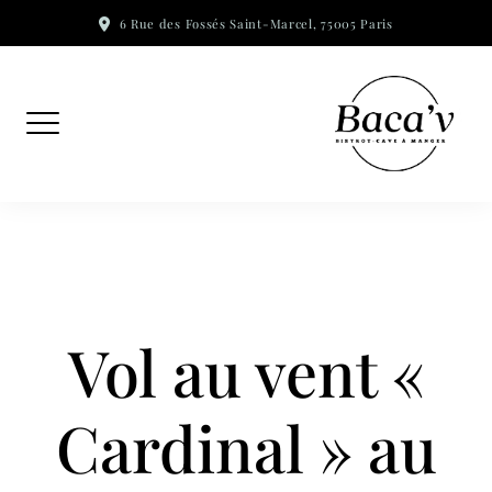
Skip
6 Rue des Fossés Saint-Marcel, 75005 Paris
to
content
Vol au vent «
Cardinal » au